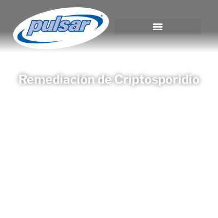
Remediación de Criptosporidio