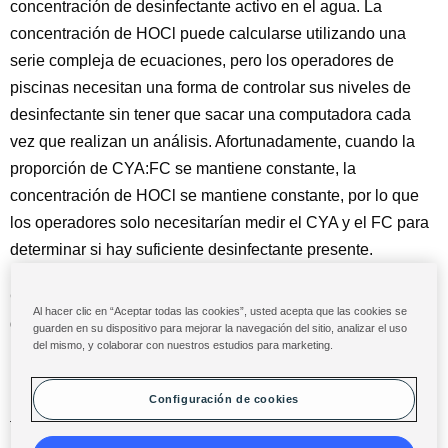
concentración de desinfectante activo en el agua. La
concentración de HOCl puede calcularse utilizando una
serie compleja de ecuaciones, pero los operadores de
piscinas necesitan una forma de controlar sus niveles de
desinfectante sin tener que sacar una computadora cada
vez que realizan un análisis. Afortunadamente, cuando la
proporción de CYA:FC se mantiene constante, la
concentración de HOCl se mantiene constante, por lo que
los operadores solo necesitarían medir el CYA y el FC para
determinar si hay suficiente desinfectante presente.
Con una proporción de CYA:FC de 20:1, la concentración
Al hacer clic en “Aceptar todas las cookies”, usted acepta que las cookies se
de HOCl se mantiene bastante constante en 0,02 ppm.
guarden en su dispositivo para mejorar la navegación del sitio, analizar el uso
del mismo, y colaborar con nuestros estudios para marketing.
Utilizando cálculos del modelo publicado por el comité ad
hoc**, el riesgo de enfermarse por E. coli O157:H7, una
Configuración de cookies
forma potencialmente mortal de E. coli, es de