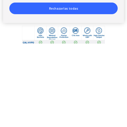
Cal Hypo vs Trichlor y
Rechazarlas todas
blanqueador líquido
La elección del desinfectante puede tener un impacto
significativo en el costo de una gran instalación acuática.
Al comparar los dos desinfectantes sólidos más
comunes, el hipoclorito de calcio (Cal Hypo) y el ácido
tricloroisocianúrico (Trichlor), se deben considerar
varias consideraciones:
Además de aumentar el cloro disponible, Cal Hypo