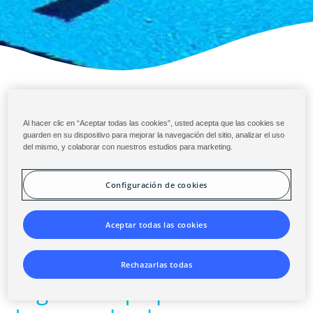
Al hacer clic en “Aceptar todas las cookies”, usted acepta que las cookies se
guarden en su dispositivo para mejorar la navegación del sitio, analizar el uso
del mismo, y colaborar con nuestros estudios para marketing.
Configuración de cookies
Gracias por solicitar el caso
Aceptar todas las cookies
de estudio del Centro de
Natación Northside.
Rechazarlas todas
Haga clic aquí para