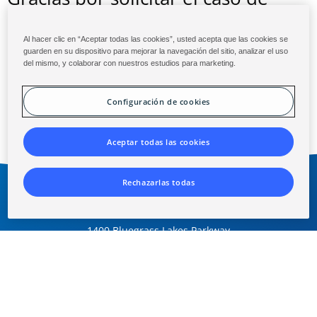
estudio.
Al hacer clic en “Aceptar todas las cookies”, usted acepta que las cookies se
Haga clic aquí para descargarlo
guarden en su dispositivo para mejorar la navegación del sitio, analizar el uso
del mismo, y colaborar con nuestros estudios para marketing.
ahora
.
Configuración de cookies
Aceptar todas las cookies
Rechazarlas todas
Sede central global
1400 Bluegrass Lakes Parkway
Alpharetta, GA 30004 EE. UU.